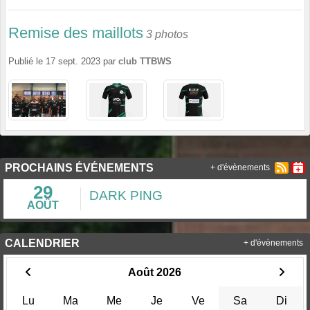
Remise des maillots
3 photos
Publié le
17 sept. 2023
par
club TTBWS
PROCHAINS ÉVÉNEMENTS
+ d'évènements
29
DARK PING
AOÛT
CALENDRIER
+ d'évènements
Août 2026
Lu
Ma
Me
Je
Ve
Sa
Di